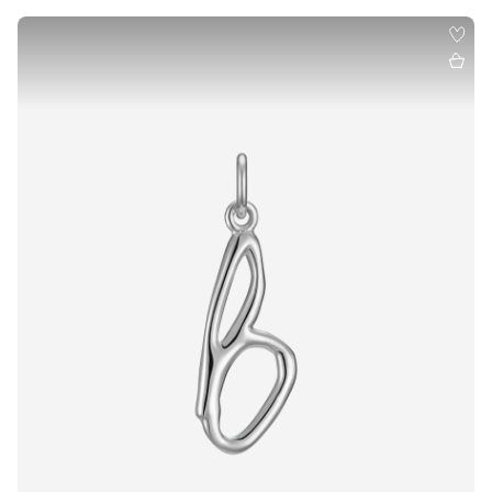
A
B
C
D
E
F
G
H
I
J
K
L
M
N
O
P
R
S
T
U
V
W
X
Y