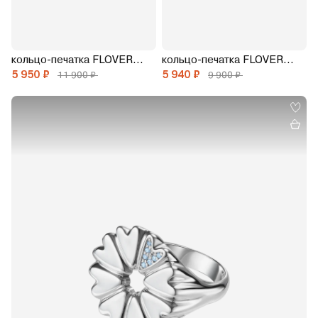
кольцо-печатка FLOVER с белым топазом
кольцо-печатка FLOVER с красной эмалью
5 950 ₽
5 940 ₽
11 900 ₽
9 900 ₽
15.0
15.5
16.0
16.5
17.0
17.5
18.0
18.5
19.0
19.5