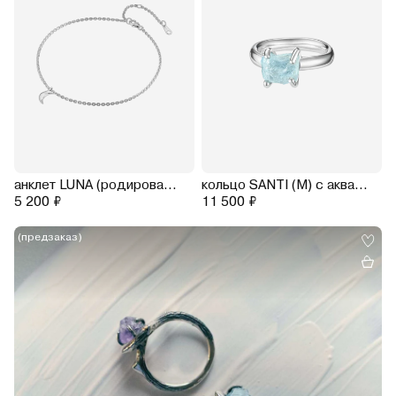
15.0
15.5
16.0
16.5
17.0
17.5
18.0
18.5
19.0
19.5
20.0
20.5
анклет LUNA (родирование)
кольцо SANTI (M) с аквамарином (родирование)
5 200 ₽
11 500 ₽
(предзаказ)
14.0
14.5
15.0
15.5
16.0
16.5
17.0
17.5
18.0
18.5
19.0
19.5