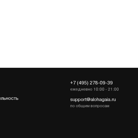
р
танзанит
топаз
турмалин
т
яшма
+7 (495) 278-09-39
ежедневно 10:00 - 21:00
ельность
support@alohagaia.ru
по общим вопросам