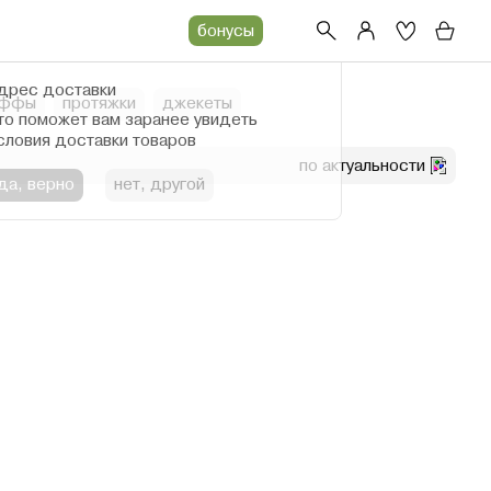
бонусы
дрес доставки
аффы
протяжки
джекеты
то поможет вам заранее увидеть
словия доставки товаров
по актуальности
да, верно
нет, другой