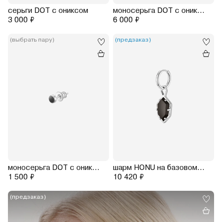
серьги DOT с ониксом
моносерьга DOT с ониксом на джекете CORONA (родирование)
3 000 ₽
6 000 ₽
(выбрать пару)
(предзаказ)
моносерьга DOT с ониксом
шарм HONU на базовом кликере (S) - черный оникс
1 500 ₽
10 420 ₽
(предзаказ)