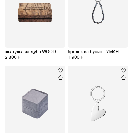
шкатулка из дуба WOODSTOCK
брелок из бусин ТУМАН размер S (снежный обсидиан)
2 800 ₽
1 900 ₽