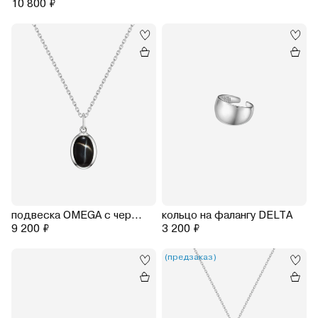
10 800 ₽
подвеска OMEGA с черным звездчатым диопсидом на цепочке 45-50 см
кольцо на фалангу DELTA
9 200 ₽
3 200 ₽
(предзаказ)