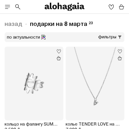
назад
подарки на 8 марта
23
фильтры
по актуальности
5.5
16.5
кольцо на фалангу SUMMERTIME
колье TENDER LOVE на цепочке