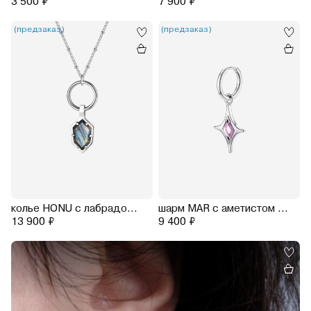
3 500 ₽
7 900 ₽
(предзаказ)
(предзаказ)
колье HONU с лабрадоритом на цепочке
шарм MAR с аметистом на базовом кликере (родирование)
13 900 ₽
9 400 ₽