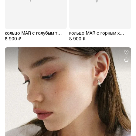
кольцо MAR с голубым топазом (родирование)
кольцо MAR с горным хрусталем (родирование)
8 900 ₽
8 900 ₽
15.0
15.5
16.0
16.5
17.0
17.5
18.0
18.5
19.0
19.5
20.0
20.5
21.0