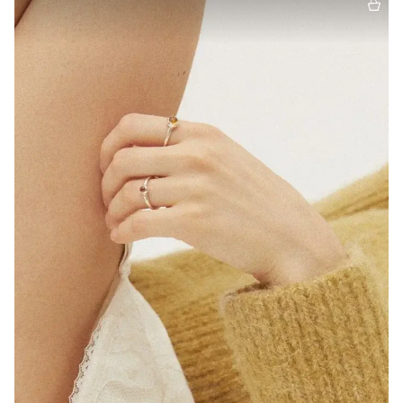
13.5
14.0
14.5
15.0
15.5
16.0
16.5
17.0
17.5
18.0
18.5
19.0
19.5
20.0
20.5
21.0