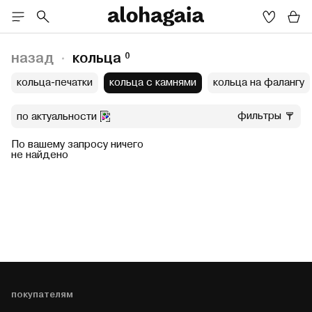
назад
кольца
0
кольца-печатки
кольца с камнями
кольца на фалангу
фильтры
по актуальности
По вашему запросу ничего
не найдено
покупателям