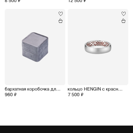
8 500 ₽
12 500 ₽
15.0
15.5
16.0
16.5
17.0
17.5
18.0
18.5
19.0
19.5
20.0
20.5
21.0
21.5
бархатная коробочка для кольца
кольцо HENGIN с красной эмалью (родирование)
960 ₽
7 500 ₽