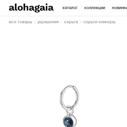
каталог
коллекции
новинк
все товары
украшения
серьги
серьги-кликеры