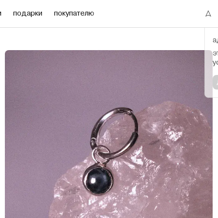
и
подарки
покупателю
а
э
у