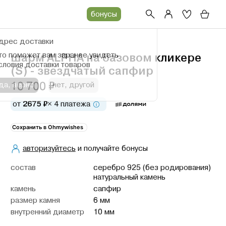
бонусы
дрес доставки
то поможет вам заранее увидеть
шарм ALPHA на базовом кликере
словия доставки товаров
(S) - звездчатый сапфир
10 700 ₽
да, верно
нет, другой
от
2675 ₽
× 4 платежа
Сохранить в Ohmywishes
авторизуйтесь
и получайте бонусы
cостав
серебро 925 (без родирования)
натуральный камень
камень
сапфир
размер камня
6 мм
внутренний диаметр
10 мм