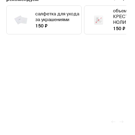
объемный
салфетка для ухода
КРЕСТИК
за украшениями
НОЛИКИ
150 ₽
150 ₽