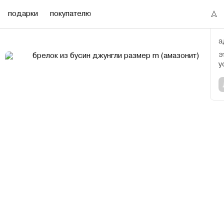
подарки
покупателю
а
э
у