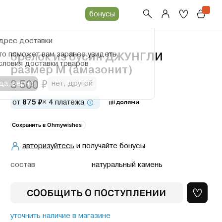
бонусы
дрес доставки
то поможет вам заранее увидеть
брелок из бусин ДЖУНГЛИ
словия доставки товаров
размер M (амазонит)
3 500 ₽
да, верно
нет, другой
от
875 ₽
× 4 платежа
Сохранить в Ohmywishes
авторизуйтесь
и получайте бонусы
cостав
натуральный камень
СООБЩИТЬ О ПОСТУПЛЕНИИ
уточнить наличие в магазине