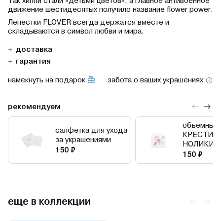
Так хиппи стали «детьми цветов», а главное антивоенное
движение шестидесятых получило название flower power.
Лепестки FLOVER всегда держатся вместе и
складываются в символ любви и мира.
доставка
гарантия
намекнуть на подарок
забота о ваших украшениях
рекомендуем
объемный 
салфетка для ухода
КРЕСТИК
за украшениями
НОЛИКИ
150 ₽
150 ₽
еще в коллекции