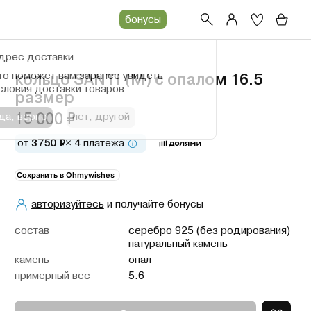
бонусы
дрес доставки
то поможет вам заранее увидеть
кольцо SANTI (M) с опалом 16.5
словия доставки товаров
размер
15 000 ₽
да, верно
нет, другой
от
3750 ₽
× 4 платежа
Сохранить в Ohmywishes
авторизуйтесь
и получайте бонусы
cостав
серебро 925 (без родирования)
натуральный камень
камень
опал
примерный вес
5.6