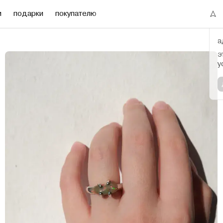
и
подарки
покупателю
а
э
у