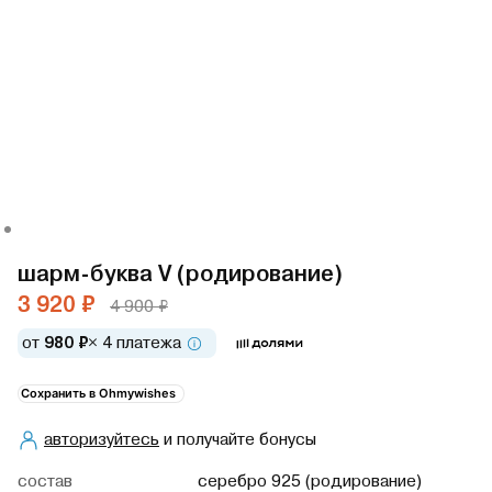
шарм-буква V (родирование)
3 920 ₽
4 900 ₽
от
980 ₽
× 4 платежа
Сохранить в Ohmywishes
авторизуйтесь
и получайте бонусы
cостав
серебро 925 (родирование)