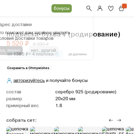
бонусы
дрес доставки
то поможет вам заранее увидеть
подвеска-буква V (родирование)
словия доставки товаров
5 520 ₽
6 900 ₽
да, верно
нет, другой
от
1380 ₽
× 4 платежа
Сохранить в Ohmywishes
авторизуйтесь
и получайте бонусы
cостав
серебро 925 (родирование)
размер
20х20 мм
примерный вес
1.8
собрать сет: