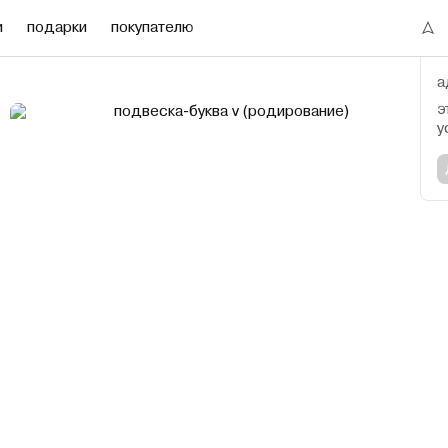
и
подарки
покупателю
а
э
у