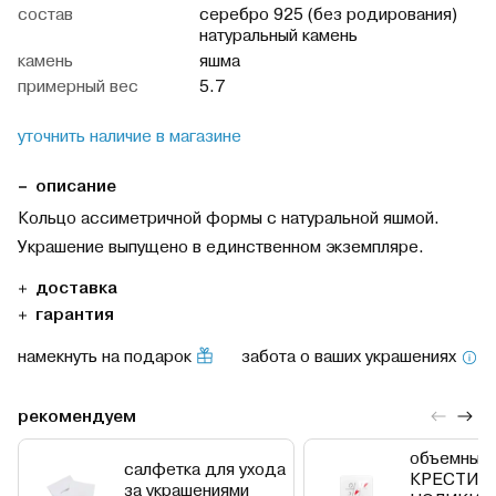
cостав
серебро 925 (без родирования)
натуральный камень
камень
яшма
примерный вес
5.7
уточнить наличие в магазине
описание
Кольцо асcиметричной формы с натуральной яшмой.
Украшение выпущено в единственном экземпляре.
доставка
гарантия
намекнуть на подарок
забота о ваших украшениях
рекомендуем
объемный 
салфетка для ухода
КРЕСТИК
за украшениями