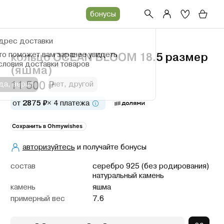
бонусы
дрес доставки
то поможет вам заранее увидеть
кольцо OCEAN BLOOM 18.5 размер
словия доставки товаров
(яшма)
11 500 ₽
да, верно
нет, другой
от
2875 ₽
× 4 платежа
Сохранить в Ohmywishes
авторизуйтесь
и получайте бонусы
cостав
серебро 925 (без родирования)
натуральный камень
камень
яшма
примерный вес
7.6