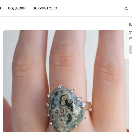
и
подарки
покупателю
а
э
у