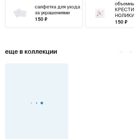
объемный 
салфетка для ухода
КРЕСТИК
за украшениями
НОЛИКИ
150 ₽
150 ₽
еще в коллекции