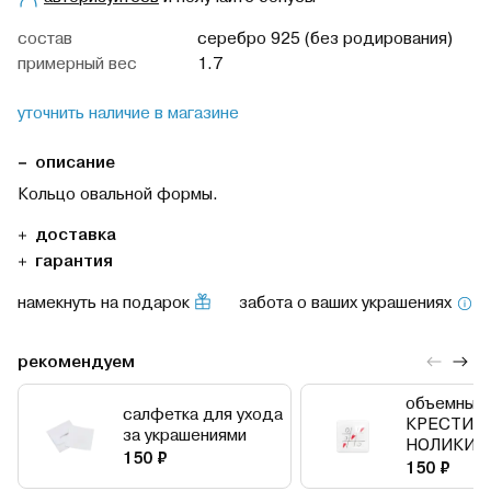
cостав
серебро 925 (без родирования)
примерный вес
1.7
уточнить наличие в магазине
описание
Кольцо овальной формы.
доставка
гарантия
намекнуть на подарок
забота о ваших украшениях
рекомендуем
объемный 
салфетка для ухода
КРЕСТИК
за украшениями
НОЛИКИ
150 ₽
150 ₽