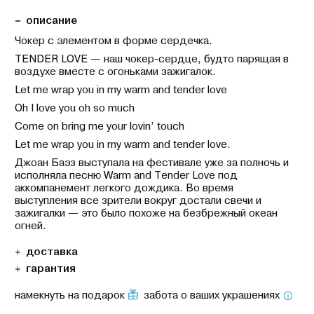
описание
Чокер с элементом в форме сердечка.
TENDER LOVE — наш чокер-сердце, будто парящая в
воздухе вместе с огоньками зажигалок.
Let me wrap you in my warm and tender love
Oh I love you oh so much
Come on bring me your lovin’ touch
Let me wrap you in my warm and tender love.
Джоан Баэз выступала на фестивале уже за полночь и
исполняла песню Warm and Tender Love под
аккомпанемент легкого дождика. Во время
выступления все зрители вокруг достали свечи и
зажигалки — это было похоже на безбрежный океан
огней.
доставка
гарантия
намекнуть на подарок
забота о ваших украшениях