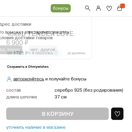
бонусы
дрес доставки
то поможет вам заранее увидеть
чокер TENDER LOVE
словия доставки товаров
6 900 ₽
да, верно
нет, другой
от
1725 ₽
× 4 платежа
Сохранить в Ohmywishes
авторизуйтесь
и получайте бонусы
cостав
серебро 925 (без родирования)
длина цепочки
37 см
В КОРЗИНУ
уточнить наличие в магазине