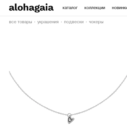
каталог
коллекции
новинк
все товары
украшения
подвески
чокеры