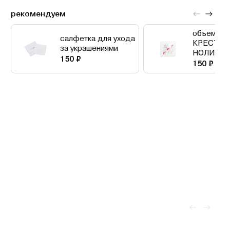
рекомендуем
объемный
салфетка для ухода
КРЕСТИК
за украшениями
НОЛИКИ
150 ₽
150 ₽